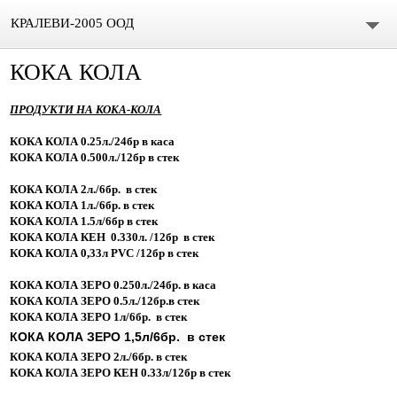
КРАЛЕВИ-2005 ООД
КОКА КОЛА
ЗА НАС
ПРОДУКТИ НА КОКА-КОЛА
БИРА
КОКА КОЛА 0.25л./24бр в каса
ШУМЕНСКО ПИВО
КОКА КОЛА 0.500л./12бр в стек
КОКА КОЛА 2л./6бр. в стек
КАМЕНИЦА
КОКА КОЛА 1л./6бр. в стек
КОКА КОЛА 1.5л/6бр в стек
ЗАГОРКА
КОКА КОЛА КЕН 0.330л. /12бр в стек
КОКА КОЛА 0,33л PVC /12бр в стек
БОЛЯРКА
КОКА КОЛА ЗЕРО 0.250л./24бр. в каса
КОКА КОЛА ЗЕРО 0.5л./12бр.в стек
БЕЗАЛКОХОЛНИ НАПИТКИ
КОКА КОЛА ЗЕРО 1л/6бр. в стек
КОКА КОЛА ЗЕРО 1,5л/6бр. в стек
КОКА КОЛА
КОКА КОЛА ЗЕРО 2л./6бр. в стек
КОКА КОЛА ЗЕРО КЕН 0.33л/12бр в стек
ДЕРБИ